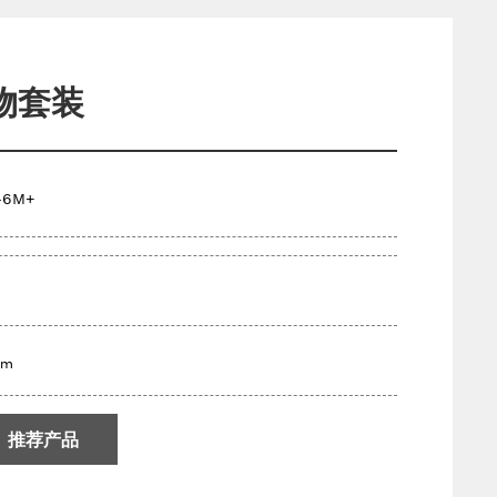
动物套装
-6M+
om
推荐产品