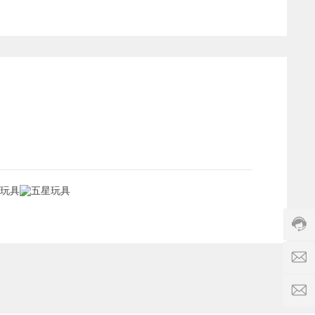
客
服
热
线:
0
7
5
4
s
-
a
2
8
l
3
5
e
5
5
s
5
1
6
6
f
1
0
s
4
0
-
6
0
f
6
服
i
6
务
v
时
e
q
间:
s