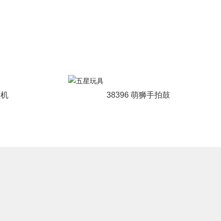
q
9:
t
c
0
a
o
0
r
-
t
2
o
1:
y
3
s
0
c
o
银机
38396 萌狮手拍鼓