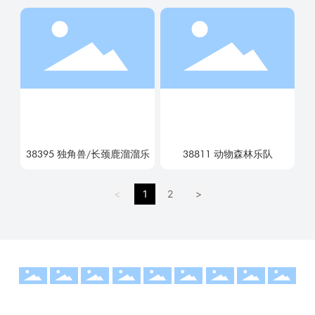
38395 独角兽/长颈鹿溜溜乐
38811 动物森林乐队
<
1
2
>