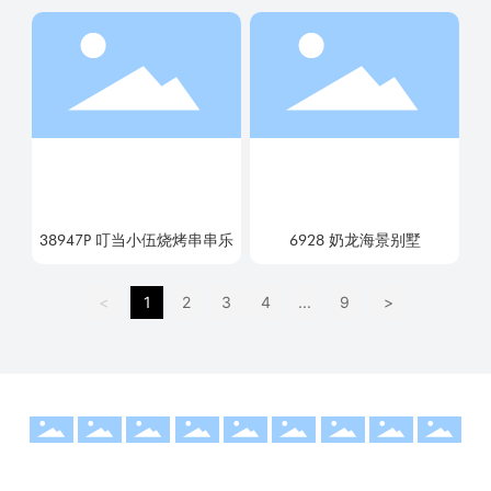
38947P 叮当小伍烧烤串串乐
6928 奶龙海景别墅
<
1
2
3
4
...
9
>